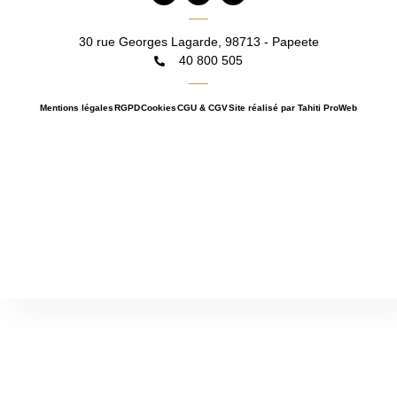
c
s
v
e
t
e
b
a
l
30 rue Georges Lagarde, 98713 - Papeete
o
g
o
40 800 505
o
r
p
k
a
e
m
Mentions légales
RGPD
Cookies
CGU & CGV
Site réalisé par Tahiti ProWeb