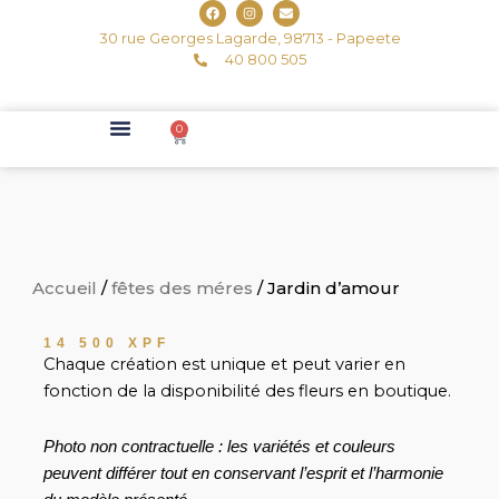
F
I
E
Aller
a
n
n
c
s
v
au
30 rue Georges Lagarde, 98713 - Papeete
e
t
e
b
40 800 505
a
l
contenu
o
g
o
o
r
p
k
a
e
m
0
Panier
Événement Professionnel
Fêtes Des Mères
Accueil
/
fêtes des méres
/ Jardin d’amour
14 500
XPF
Chaque création est unique et peut varier en
fonction de la disponibilité des fleurs en boutique.
Photo non contractuelle : les variétés et couleurs
peuvent différer tout en conservant l’esprit et l’harmonie