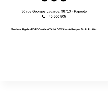
c
s
v
e
t
e
b
a
l
30 rue Georges Lagarde, 98713 - Papeete
o
g
o
40 800 505
o
r
p
k
a
e
m
Mentions légales
RGPD
Cookies
CGU & CGV
Site réalisé par Tahiti ProWeb