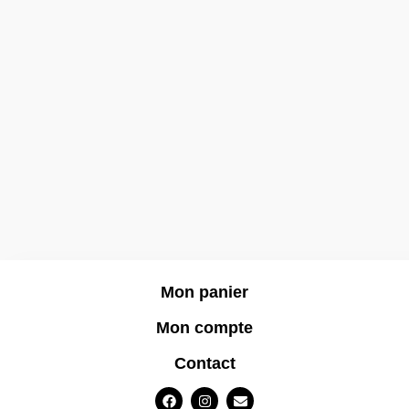
Mon panier
Mon compte
Contact
F
I
E
a
n
n