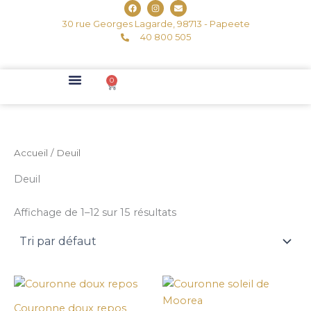
F
I
E
Aller
a
n
n
c
s
v
au
30 rue Georges Lagarde, 98713 - Papeete
e
t
e
b
40 800 505
a
l
contenu
o
g
o
o
r
p
k
a
e
m
0
Panier
Événement Professionnel
Fêtes Des Mères
Accueil
/ Deuil
Deuil
Affichage de 1–12 sur 15 résultats
Couronne doux repos