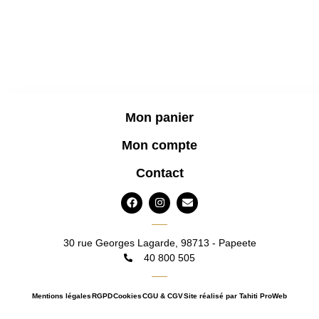
Mon panier
Mon compte
Contact
F
I
E
a
n
n
c
s
v
e
t
e
b
a
l
30 rue Georges Lagarde, 98713 - Papeete
o
g
o
40 800 505
o
r
p
k
a
e
m
Mentions légales
RGPD
Cookies
CGU & CGV
Site réalisé par Tahiti ProWeb