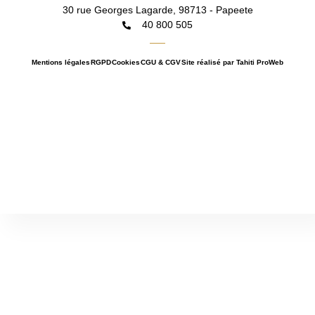
b
a
l
30 rue Georges Lagarde, 98713 - Papeete
o
g
o
40 800 505
o
r
p
k
a
e
m
Mentions légales
RGPD
Cookies
CGU & CGV
Site réalisé par Tahiti ProWeb